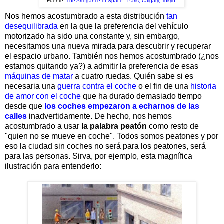
Fuente:
The Arrogance of Space - Paris, Calgar
y, Tokyo
Nos hemos acostumbrado a esta distribución
tan
desequilibrada
en la que la preferencia del vehículo
motorizado ha sido una constante y, sin embargo,
necesitamos una nueva mirada para descubrir y recuperar
el espacio urbano. También nos hemos acostumbrado (¿nos
estamos quitando ya?) a admitir la preferencia de esas
máquinas de matar
a cuatro ruedas. Quién sabe si es
necesaria una
guerra contra el coche
o el fin de una
historia
de amor con el coche
que ha durado demasiado tiempo
desde que
los coches empezaron a echarnos de las
calles
inadvertidamente. De hecho, nos hemos
acostumbrado a usar
la palabra peatón
como resto de
"quien no se mueve en coche". Todos somos peatones y por
eso la ciudad sin coches no será para los peatones, será
para las personas. Sirva, por ejemplo, esta magnífica
ilustración para entenderlo: