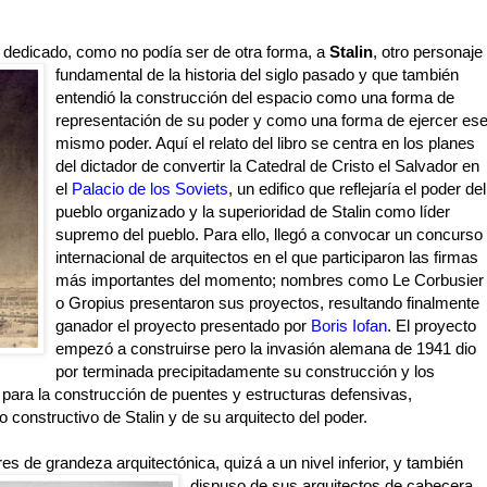
á dedicado, como no podía ser de otra forma, a
Stalin
, otro personaje
fundamental de la historia del siglo pasado y que
también
entendió la construcción del espacio como una forma de
representación de su poder y como una forma de ejercer es
mismo poder. Aquí el relato del libro se centra en los planes
del dictador de convertir la Catedral de Cristo el Salvador en
el
Palacio de los Soviets
, un edifico que reflejaría el poder del
pueblo organizado y la superioridad de Stalin como líder
supremo del pueblo. Para ello, llegó a convocar un concurso
internacional de arquitectos en el que participaron las firmas
más importantes del momento; nombres como Le Corbusier
o Gropius presentaron sus proyectos, resultando finalmente
ganador el proyecto presentado por
Boris Iofan
. El proyecto
empezó a construirse pero la invasión alemana de 1941 dio
por terminada precipitadamente su construcción y los
 para la construcción de puentes y estructuras defensivas,
constructivo de Stalin y de su arquitecto del poder.
es de grandeza arquitectónica, quizá a un nivel inferior, y también
dispuso de sus arquitectos de cabecera,