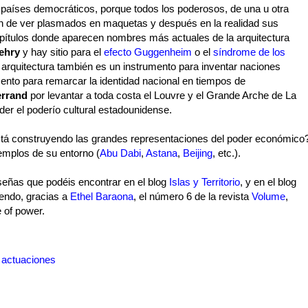
 países democráticos, porque todos los poderosos, de una u otra
ón de ver plasmados en maquetas y después en la realidad sus
pítulos donde aparecen nombres más actuales de la arquitectura
ehry
y hay sitio para el
efecto Guggenheim
o el
síndrome de los
a arquitectura también es un instrumento para inventar naciones
mento para remarcar la identidad nacional en tiempos de
errand
por levantar a toda costa el Louvre y el Grande Arche de La
er el poderío cultural estadounidense.
tá construyendo las grandes representaciones del poder económico
jemplos de su entorno (
Abu Dabi
,
Astana
,
Beijing
, etc.).
eñas que podéis encontrar en el blog
Islas y Territorio
, y en el blog
endo, gracias a
Ethel Baraona
, el número 6 de la revista
Volume
,
 of power.
 actuaciones