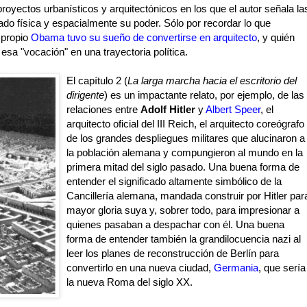
yectos urbanísticos y arquitectónicos en los que el autor señala la
ado física y espacialmente su poder. Sólo por recordar lo que
 propio
Obama tuvo su sueño de convertirse en arquitecto
, y quién
esa "vocación" en una trayectoria política.
El capítulo 2 (
La larga marcha hacia el escritorio del
dirigente
) es un impactante relato, por ejemplo, de las
relaciones entre
Adolf Hitler
y
Albert Speer
, el
arquitecto oficial del III Reich, el arquitecto coreógrafo
de los grandes despliegues militares que alucinaron a
la población alemana y compungieron al mundo en la
primera mitad del siglo pasado. Una buena forma de
entender el significado altamente simbólico de la
Cancillería alemana, mandada construir por Hitler par
mayor gloria suya y, sobrer todo, para impresionar a
quienes pasaban a despachar con él. Una buena
forma de entender también la grandilocuencia nazi al
leer los planes de reconstrucción de Berlín para
convertirlo en una nueva ciudad,
Germania
, que sería
la nueva Roma del siglo XX.