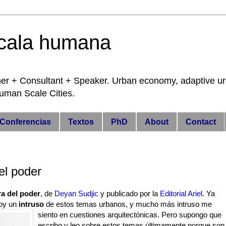
cala humana
 Consultant + Speaker. Urban economy, adaptive urba
 Human Scale Cities.
Conferencias
Textos
PhD
About
Contact
el poder
ra del poder
, de
Deyan Sudjic
y publicado por la
Editorial Ariel
. Ya
soy un
intruso
de estos temas urbanos, y mucho más intruso me
siento en cuestiones arquitectónicas. Pero supongo que
escribo y leo sobre estos temas últimamente porque son