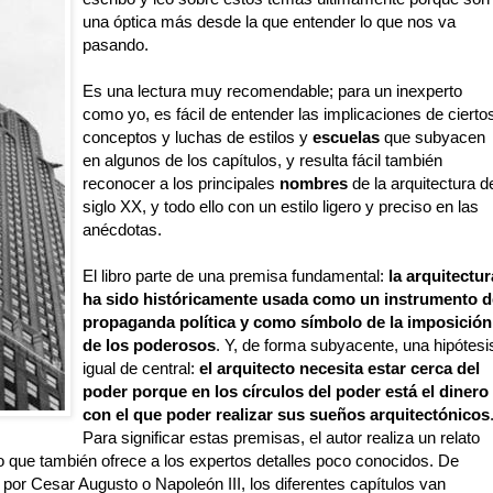
una óptica más desde la que entender lo que nos va
pasando.
Es una lectura muy recomendable; para un inexperto
como yo, es fácil de entender las implicaciones de cierto
conceptos y luchas de estilos y
escuelas
que subyacen
en algunos de los capítulos, y resulta fácil también
reconocer a los principales
nombres
de la arquitectura d
siglo XX, y todo ello con un estilo ligero y preciso en las
anécdotas.
El libro parte de una premisa fundamental:
la arquitectur
ha sido históricamente usada como un instrumento d
propaganda política y como símbolo de la imposición
de los poderosos
. Y, de forma subyacente, una hipótesi
igual de central:
el arquitecto necesita estar cerca del
poder porque en los círculos del poder está el dinero
con el que poder realizar sus sueños arquitectónicos
Para significar estas premisas, el autor realiza un relato
o que también ofrece a los expertos detalles poco conocidos. De
or Cesar Augusto o Napoleón III, los diferentes capítulos van