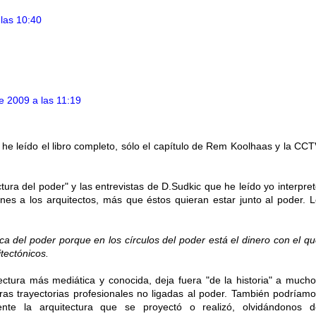
 las 10:40
e 2009 a las 11:19
 he leído el libro completo, sólo el capítulo de Rem Koolhaas y la CC
ectura del poder" y las entrevistas de D.Sudkic que he leído yo interpre
nes a los arquitectos, más que éstos quieran estar junto al poder. 
rca del poder porque en los círculos del poder está el dinero con el q
tectónicos.
ectura más mediática y conocida, deja fuera "de la historia" a much
ras trayectorias profesionales no ligadas al poder. También podríam
ente la arquitectura que se proyectó o realizó, olvidándonos d