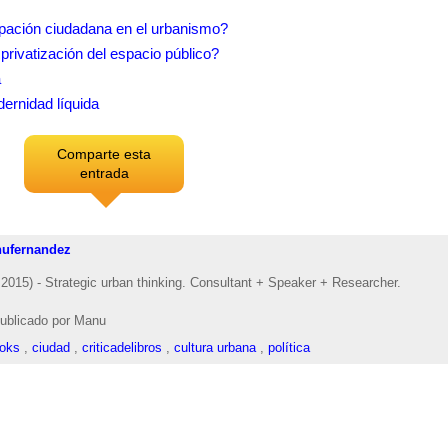
ipación ciudadana en el urbanismo?
privatización del espacio público?
a
ernidad líquida
Comparte esta
entrada
ufernandez
2015) - Strategic urban thinking. Consultant + Speaker + Researcher.
ublicado por
Manu
ooks
,
ciudad
,
criticadelibros
,
cultura urbana
,
política