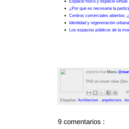
Espacio físico y espacio virtual
¿Por qué es necesaria la partic
Centros comerciales abiertos: ¿
Identidad y regeneración urban
Los espacios públicos de la mod
Manu
@man
ESCRITO POR
PhD on smart cities (Dec 
P
Etiquetas:
Architecture
,
arquitectura
,
b
9 comentarios :