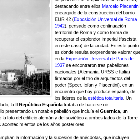
destacando entre ellos
Marcelo Piacentini
encargado de la construcción del barrio
EUR 42 (
Exposición Universal de Roma
1942
), pensado como continuación
territorial de Roma y como forma de
recuperar el esplendor imperial (fascista
en este caso) de la ciudad. En este punto
es donde resulta sorprendente valorar qu
en la
Exposición Universal de París de
1937
se encontraron tres pabellones
nacionales (Alemania, URSS e Italia)
firmados por el trío de arquitectos del
poder (Speer, Iofan y Piacentini), en un
encuentro que hoy produce espanto, de
los líderes de la
estética totalitaria
. Un
lado, la
II República Española
trataba de hacerse oir
lio presentando un notable pabellón que incluía el
Guernica
, un
ro la foto del edificio alemán y del soviético a ambos lados de la Torre
os acontecimientos de los años posteriores.
s amplían la información y la sucesión de anécdotas, que incluyen