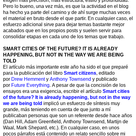
exigen más precisión, más estructura, estilo y profundidad.
Pero lo bueno, una vez más, es que la actividad en el blog
ha hecho ya parte del camino y de ahí surge muchas veces
el material en bruto desde el que partir. En cualquier caso, el
esfuerzo adicional sirve para dejar temas bastante mejor
acabados que en los propios posts y suelen servir para
consolidar etapas en cada uno de los temas que trabajo.
SMART CITIES OF THE FUTURE? IT IS ALREADY
HAPPENING, BUT NOT IN THE WAY WE ARE BEING
TOLD
El artículo más importante este año ha sido el que preparé
para la publicación del libro
Smart citizens
, editado
por
Drew Hemment
y
Anthony Townsend
y publicado
por
Future Everything
. A pesar de que la concisión de los
ensayos era una exigencia, escribir el artículo
Smart cities
of the future? It is already happening, but not in the way
we are being told
implicó un esfuerzo de síntesis muy
grande, más teniendo en cuenta de que junto a mí
publicaban personas que son un referente desde hace años
(Dan Hill, Adam Greenfield, Anthony Townsend, Martijn de
Waal, Mark Shepard, etc.). En cualquier caso, en unos
pocos párrafos está contenido un relato sencillo sobre mi