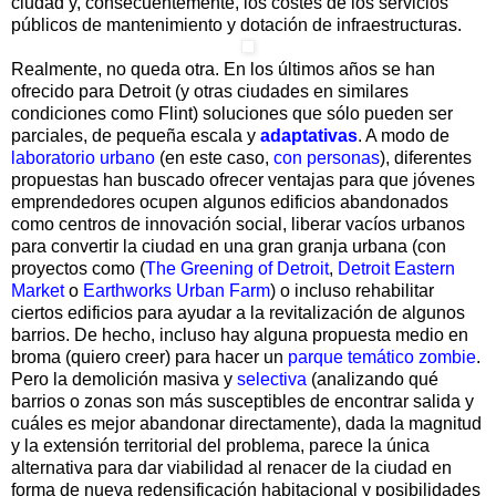
ciudad y, consecuentemente, los costes de los servicios
públicos de mantenimiento y dotación de infraestructuras.
Realmente, no queda otra. En los últimos años se han
ofrecido para Detroit (y otras ciudades en similares
condiciones como Flint) soluciones que sólo pueden ser
parciales, de pequeña escala y
adaptativas
. A modo de
laboratorio urbano
(en este caso,
con personas
), diferentes
propuestas han buscado ofrecer ventajas para que jóvenes
emprendedores ocupen algunos edificios abandonados
como centros de innovación social, liberar vacíos urbanos
para convertir la ciudad en una gran granja urbana (con
proyectos como (
The Greening of Detroit
,
Detroit Eastern
Market
o
Earthworks Urban Farm
) o incluso rehabilitar
ciertos edificios para ayudar a la revitalización de algunos
barrios. De hecho, incluso hay alguna propuesta medio en
broma (quiero creer) para hacer un
parque temático zombie
.
Pero la demolición masiva y
selectiva
(analizando qué
barrios o zonas son más susceptibles de encontrar salida y
cuáles es mejor abandonar directamente), dada la magnitud
y la extensión territorial del problema, parece la única
alternativa para dar viabilidad al renacer de la ciudad en
forma de nueva redensificación habitacional y posibilidades