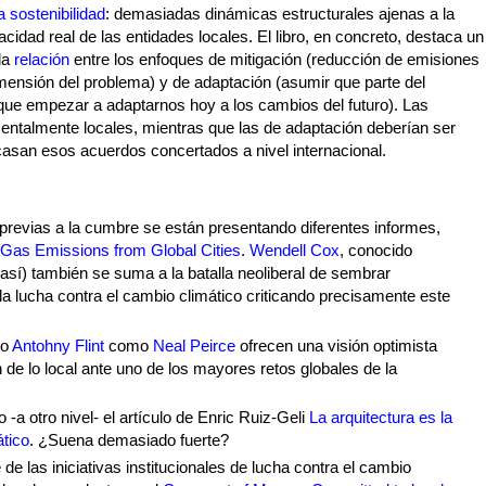
a sostenibilidad
: demasiadas dinámicas estructurales ajenas a la
cidad real de las entidades locales. El libro, en concreto, destaca un
la
relación
entre los enfoques de mitigación (reducción de emisiones
dimensión del problema) y de adaptación (asumir que parte del
que empezar a adaptarnos hoy a los cambios del futuro). Las
entalmente locales, mientras que las de adaptación deberían ser
san esos acuerdos concertados a nivel internacional.
previas a la cumbre se están presentando diferentes informes,
Gas Emissions from Global Cities
.
Wendell Cox
, conocido
o así) también se suma a la batalla neoliberal de sembrar
la lucha contra el cambio climático criticando precisamente este
to
Antohny Flint
como
Neal Peirce
ofrecen una visión optimista
 de lo local ante uno de los mayores retos globales de la
 -a otro nivel- el artículo de Enric Ruiz-Geli
La arquitectura es la
ático
. ¿Suena demasiado fuerte?
 de las iniciativas institucionales de lucha contra el cambio