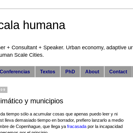
cala humana
 Consultant + Speaker. Urban economy, adaptive urba
 Human Scale Cities.
Conferencias
Textos
PhD
About
Contact
009
mático y municipios
da tiempo sólo a acumular cosas que apenas puedo leer y ni
st lleva demasiado tiempo en borrador, prefiero lanzarlo a medio
umbre de Copenhague, que llega ya
fracasada
por la incapacidad
cemos por el principio.....