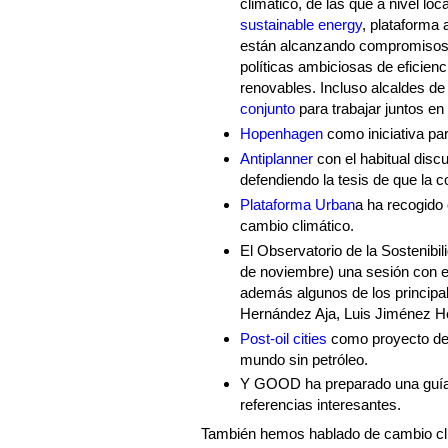
climático, de las que a nivel lo
sustainable energy
, plataforma 
están alcanzando compromisos d
políticas ambiciosas de eficienc
renovables. Incluso alcaldes d
conjunto
para trabajar juntos en
Hopenhagen
como iniciativa pa
Antiplanner
con el habitual dis
defendiendo la tesis de que la 
Plataforma Urban
a ha recogido 
cambio climático.
El Observatorio de la Sostenibi
de noviembre) una sesión con 
además algunos de los principal
Hernández Aja, Luis Jiménez He
Post-oil cities
como proyecto de t
mundo sin petróleo.
Y GOOD ha preparado una guí
referencias interesantes.
También hemos hablado de cambio cli