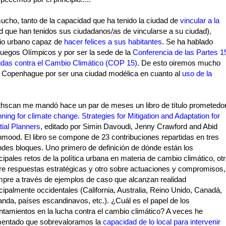
ho, tanto de la capacidad que ha tenido la ciudad de
vincular a la
ad que han tenidos sus ciudadanos/as de vincularse a su ciudad),
cio urbano capaz de
hacer felices a sus habitantes
. Se ha hablado
uegos Olímpicos y por ser la sede de la
Conferencia de las Partes 1
idas contra el Cambio Climático (COP 15)
. De esto oiremos mucho
 Copenhague por ser una ciudad modélica en cuanto al
uso de la
thscan me mandó hace un par de meses un libro de título prometedor
nning for climate change.
Strategies for Mitigation and Adaptation for
tial Planners
, editado por Simin Davoudi, Jenny Crawford and Abid
hmood.
El libro se compone de 23 contribuciones repartidas en tres
ndes bloques. Uno primero de definición de dónde están los
cipales retos de la política urbana en materia de cambio climático, ot
re respuestas estratégicas y otro sobre actuaciones y compromisos,
mpre a través de ejemplos de caso que alcanzan realidad
cipalmente occidentales (California, Australia, Reino Unido, Canadá,
anda, países escandinavos, etc.). ¿Cuál es el papel de los
ntamientos en la lucha contra el cambio climático? A veces he
entado que sobrevaloramos la
capacidad de lo local para intervenir