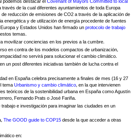
cal podemos destacar el
Covenant of Mayors Committed to local
a través de la cual diferentes ayuntamientos de toda Europa
e reducción de emisiones de CO2 a través de la aplicación de
ia energética y de utilización de energía procedente de fuentes
e Europa y Estados Unidos han firmado un
protocolo de trabajo
 estos temas.
ra movilizar conciencias en los previos a la cumbre.
curso en contra de los modelos compactos de urbanización,
compacidad no servirá para solucionar el cambio climático.
en un post diferentes iniciativas también de lucha contra el
lidad en España celebra precisamente a finales de mes (16 y 27
el tema
Urbanismo y cambio climático
, en la que intervienen
es teóricos de la sostenibilidad urbana en España como Agustín
rrero, Fernando Prats o José Fariña.
rabajo e investigación para imaginar las ciudades en un
a,
The GOOD guide to COP15
desde la que acceder a otras
mático en: