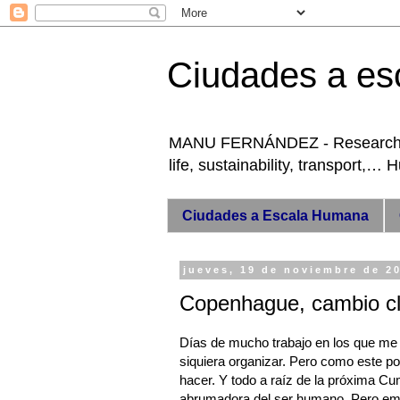
Ciudades a es
MANU FERNÁNDEZ - Researcher +
life, sustainability, transport,…
Ciudades a Escala Humana
jueves, 19 de noviembre de 2
Copenhague, cambio cli
Días de mucho trabajo en los que me 
siquiera organizar. Pero como este po
hacer. Y todo a raíz de la próxima C
abrumadora del ser humano. Pero empe