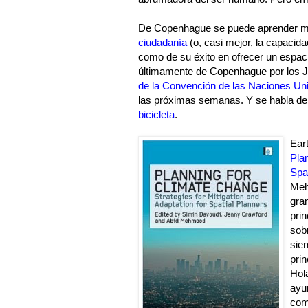
De Copenhague se puede aprender muc
ciudadanía
(o, casi mejor, la capacid
como de su éxito en ofrecer un espa
últimamente de Copenhague por los J
de la Convención de las Naciones Un
las próximas semanas. Y se habla de
bicicleta
.
Ear
Pla
Spa
Me
gra
prin
sob
sie
prin
Hol
ayu
com