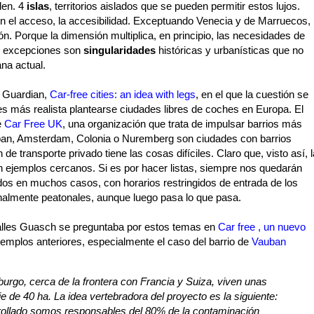
len. 4
islas
, territorios aislados que se pueden permitir estos lujos.
en el acceso, la accesibilidad. Exceptuando Venecia y de Marruecos,
n. Porque la dimensión multiplica, en principio, las necesidades de
os excepciones son
singularidades
históricas y urbanísticas que no
na actual.
l Guardian,
Car-free cities: an idea with legs
, en el que la cuestión se
 es más realista plantearse ciudades libres de coches en Europa. El
e
Car Free UK
, una organización que trata de impulsar barrios más
an, Amsterdam, Colonia o Nuremberg son ciudades con barrios
e transporte privado tiene las cosas difíciles. Claro que, visto así, l
 ejemplos cercanos. Si es por hacer listas, siempre nos quedarán
dos en muchos casos, con horarios restringidos de entrada de los
nalmente peatonales, aunque luego pasa lo que pasa.
alles Guasch se preguntaba por estos temas en
Car free , un nuevo
ejemplos anteriores, especialmente el caso del barrio de
Vauban
burgo, cerca de la frontera con Francia y Suiza, viven unas
e de 40 ha. La idea vertebradora del proyecto es la siguiente:
rollado somos responsables del 80% de la contaminación