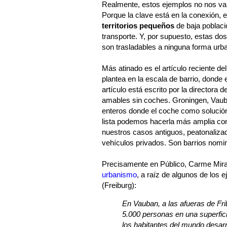
Realmente, estos ejemplos no nos va
Porque la clave está en la conexión, 
territorios pequeños
de baja població
transporte. Y, por supuesto, estas d
son trasladables a ninguna forma urba
Más atinado es el artículo reciente de
plantea en la escala de barrio, donde
artículo está escrito por la directora d
amables sin coches. Groningen, Vaub
enteros donde el coche como solución d
lista podemos hacerla más amplia con
nuestros casos antiguos, peatonaliza
vehículos privados. Son barrios nomi
Precisamente en Público, Carme Mir
urbanismo
, a raíz de algunos de los 
(Freiburg):
En Vauban, a las afueras de Fri
5.000 personas en una superfici
los habitantes del mundo desar