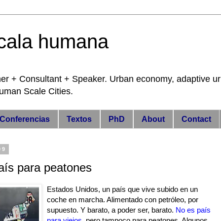
cala humana
 Consultant + Speaker. Urban economy, adaptive urba
 Human Scale Cities.
Conferencias
Textos
PhD
About
Contact
09
país para peatones
Estados Unidos, un país que vive subido en un
coche en marcha. Alimentado con petróleo, por
supuesto. Y barato, a poder ser, barato.
No es país
para viejos
, pero tampoco para peatones. Algunos