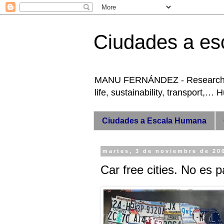
Ciudades a es
MANU FERNÁNDEZ - Researcher +
life, sustainability, transport,…
Ciudades a Escala Humana
martes, 3 de noviembre de 20
Car free cities. No es 