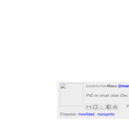
Manu
@man
ESCRITO POR
PhD on smart cities (Dec 
P
Etiquetas:
movilidad
,
transporte