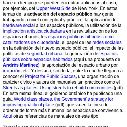
hace un tiempo y se pueden encontrar aplicadas al caso,
por ejemplo, del
Upper West Side
de New York. En estos
temas de la
activación del espacio público
hay gente
trabajando a nivel conceptual y práctico: la aplicación del
hardware socia
l a los espacios públicos, la utilización de la
implicación artística ciudadana
en la revitalización de los
espacios urbanos, los
espacios públicos híbridos como
catalizadores de ciudadanía
, el papel de las
redes sociales
en la definición del nuevo espacio público, el impacto de las
políticas de
seguridad urbana
, la generación de
espacios
públicos sobre espacios habitados
(aquí una propuesta de
Andrés Martínez
), la apropiación del espacio urbano por
irrupción
, etc. Y destaca, sin duda, entre lo que he llegado a
conocer el
Project for Public Spaces
, una organización de
carácter cívico y autora de manuales tan prácticos como el
Streets as places. Using streets to rebuild communities
(pdf).
En esta msma línea, el gobierno británico ha publicado una
guía,
W
orld class places. the Government´s strategy for
improving quality of place
(pdf), que va en la línea de
ordenar de forma más humana los espacios de convivencia.
Aquí
otras referencias de manuales de este tipo.