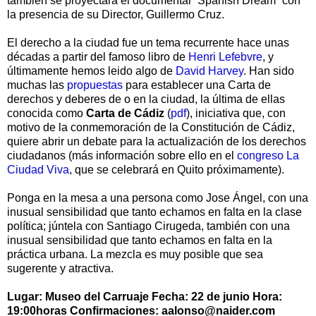
también se proyectará el documental “Spanish Dream” con
la presencia de su Director, Guillermo Cruz.
El derecho a la ciudad fue un tema recurrente hace unas
décadas a partir del famoso libro de
Henri Lefebvre
, y
últimamente hemos leido algo de
David Harvey
. Han sido
muchas las
propuestas
para establecer una Carta de
derechos y deberes de o en la ciudad, la última de ellas
conocida como
Carta de Cádiz
(
pdf
), iniciativa que, con
motivo de la conmemoración de la Constitución de Cádiz,
quiere abrir un debate para la actualización de los derechos
ciudadanos (más información sobre ello en el
congreso La
Ciudad Viva
, que se celebrará en Quito próximamente).
Ponga en la mesa a una persona como Jose Ángel, con una
inusual sensibilidad que tanto echamos en falta en la clase
política; júntela con Santiago Cirugeda, también con una
inusual sensibilidad que tanto echamos en falta en la
práctica urbana. La mezcla es muy posible que sea
sugerente y atractiva.
Lugar: Museo del Carruaje
Fecha: 22 de junio
Hora:
19:00horas
Confirmaciones: aalonso@naider.com