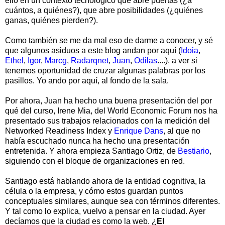
ello en un contexto tecnológico que abre puertas (¿a
cuántos, a quiénes?), que abre posibilidades (¿quiénes
ganas, quiénes pierden?).
Como también se me da mal eso de darme a conocer, y sé
que algunos asiduos a este blog andan por aquí (
Idoia
,
Ethel
,
Igor
,
Marcg
,
Radarqnet
,
Juan
,
Odilas
....), a ver si
tenemos oportunidad de cruzar algunas palabras por los
pasillos. Yo ando por aquí, al fondo de la sala.
Por ahora, Juan ha hecho una buena presentación del por
qué del curso, Irene Mia, del World Economic Forum nos ha
presentado sus trabajos relacionados con la medición del
Networked Readiness Index y
Enrique Dans
, al que no
había escuchado nunca ha hecho una presentación
entretenida. Y ahora empieza Santiago Ortiz, de
Bestiario
,
siguiendo con el bloque de organizaciones en red.
Santiago está hablando ahora de la entidad cognitiva, la
célula o la empresa, y cómo estos guardan puntos
conceptuales similares, aunque sea con términos diferentes.
Y tal como lo explica, vuelvo a pensar en la ciudad. Ayer
decíamos que la ciudad es como la web. ¿
El