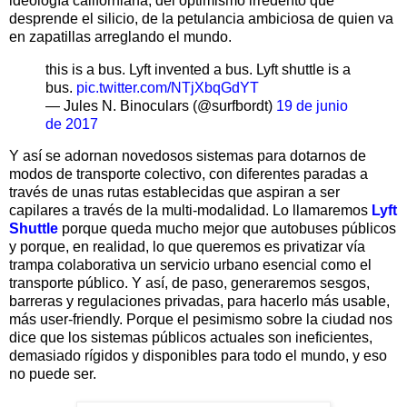
ideología californiana, del optimismo irredento que
desprende el silicio, de la petulancia ambiciosa de quien va
en zapatillas arreglando el mundo.
this is a bus. Lyft invented a bus. Lyft shuttle is a
bus.
pic.twitter.com/NTjXbqGdYT
— Jules N. Binoculars (@surfbordt)
19 de junio
de 2017
Y así se adornan novedosos sistemas para dotarnos de
modos de transporte colectivo, con diferentes paradas a
través de unas rutas establecidas que aspiran a ser
capilares a través de la multi-modalidad. Lo llamaremos
Lyft
Shuttle
porque queda mucho mejor que autobuses públicos
y porque, en realidad, lo que queremos es privatizar vía
trampa colaborativa un servicio urbano esencial como el
transporte público. Y así, de paso, generaremos sesgos,
barreras y regulaciones privadas, para hacerlo más usable,
más user-friendly. Porque el pesimismo sobre la ciudad nos
dice que los sistemas públicos actuales son ineficientes,
demasiado rígidos y disponibles para todo el mundo, y eso
no puede ser.