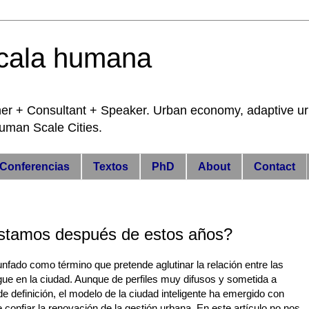
cala humana
 Consultant + Speaker. Urban economy, adaptive urba
 Human Scale Cities.
Conferencias
Textos
PhD
About
Contact
estamos después de estos años?
nfado como término que pretende aglutinar la relación entre las
egue en la ciudad. Aunque de perfiles muy difusos y sometida a
 de definición, el modelo de la ciudad inteligente ha emergido con
confiar la renovación de la gestión urbana. En este artículo no nos