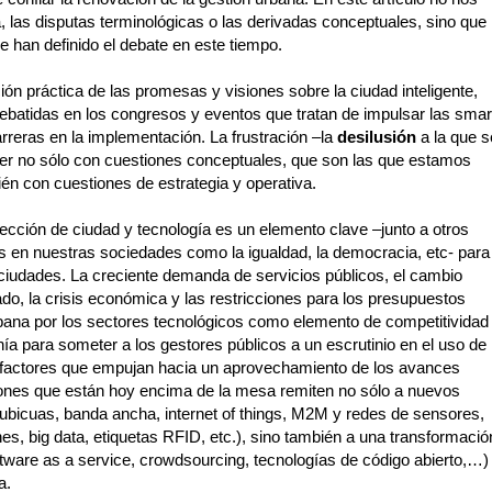
 las disputas terminológicas o las derivadas conceptuales, sino que
 han definido el debate en este tiempo.
ón práctica de las promesas y visiones sobre la ciudad inteligente,
ebatidas en los congresos y eventos que tratan de impulsar las smar
barreras en la implementación. La frustración –la
desilusión
a la que s
que ver no sólo con cuestiones conceptuales, que son las que estamos
ién con cuestiones de estrategia y operativa.
rsección de ciudad y tecnología es un elemento clave –junto a otros
s en nuestras sociedades como la igualdad, la democracia, etc- para
 ciudades. La creciente demanda de servicios públicos, el cambio
o, la crisis económica y las restricciones para los presupuestos
rbana por los sectores tecnológicos como elemento de competitividad
a para someter a los gestores públicos a un escrutinio en el uso de
on factores que empujan hacia un aprovechamiento de los avances
ciones que están hoy encima de la mesa remiten no sólo a nuevos
 ubicuas, banda ancha, internet of things, M2M y redes de sensores,
, big data, etiquetas RFID, etc.), sino también a una transformació
tware as a service, crowdsourcing, tecnologías de código abierto,…)
a.