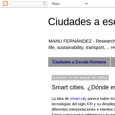
Ciudades a es
MANU FERNÁNDEZ - Researcher +
life, sustainability, transport,…
Ciudades a Escala Humana
martes, 6 de mayo de 2014
Smart cities. ¿Dónde 
La idea de
smart city
parece haber triu
tecnologías del siglo XXI y su despli
diferentes interpretaciones e intentos
fuerza como nueva referencia a la que 