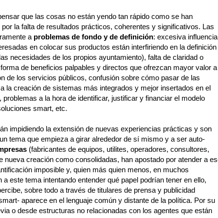
ensar que las cosas no están yendo tan rápido como se han
por la falta de resultados prácticos, coherentes y significativos. Las
laramente a
problemas de fondo y de definición
: excesiva influencia
teresadas en colocar sus productos están interfiriendo en la definición
as necesidades de los propios ayuntamiento), falta de claridad o
en forma de beneficios palpables y directos que ofrezcan mayor valor a
ión de los servicios públicos, confusión sobre cómo pasar de las
a la creación de sistemas más integrados y mejor insertados en el
, problemas a la hora de identificar, justificar y financiar el modelo
oluciones smart, etc.
tán impidiendo la extensión de nuevas experiencias prácticas y son
 un tema que empieza a girar alrededor de sí mismo y a ser auto-
mpresas
(fabricantes de equipos, utilites, operadores, consultores,
de nueva creación como consolidadas, han apostado por atender a e
antificación imposible y, quien más quien menos, en muchos
a este tema intentando entender qué papel podrían tener en ello,
percibe, sobre todo a través de titulares de prensa y publicidad
smart- aparece en el lenguaje común y distante de la política. Por su
via o desde estructuras no relacionadas con los agentes que están