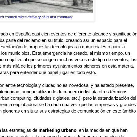
h council takes delivery of its first computer
rado en España casi cien eventos de diferente alcance y significació
ba parte del reclamo en su título, creando así un espacio para el
resentación de propuestas tecnológicas o comerciales o para la
a los municipios. Esta emergencia ha creado, al mismo tiempo, un
lico objetivo al que se dirigen muchas veces este tipo de eventos, los
ue más allá de los primeros ayuntamientos pioneros en esta materia,
aras para entender qué papel jugar en todo esto.
ción entre tecnología y ciudad no es novedosa, y ha estado presente,
erioridad, aunque utilizando de manera indistinta otros términos
urban computing, ciudades digitales, etc.), pero la estandarización del
ferencia englobadora se ha dado una vez que las empresas y grandes
n pioneras en situar sus estrategias de comunicación en este ámbito
n las estrategias de
marketing urbano
, en la medida en que han
curso para dotar a la imagen da marca de muchas ciudades de