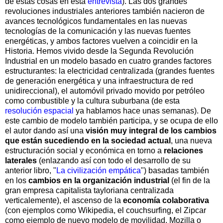
de estas cosas en esta
entrevista
). Las dos grandes
revoluciones industriales anteriores también nacieron de
avances tecnológicos fundamentales en las nuevas
tecnologías de la comunicación y las nuevas fuentes
energéticas, y ambos factores vuelven a coincidir en la
Historia. Hemos vivido desde la Segunda Revolución
Industrial en un modelo basado en cuatro grandes factores
estructurantes: la electricidad centralizada (grandes fuentes
de generación energética y una infraestructura de red
unidireccional), el automóvil privado movido por petróleo
como combustible y la cultura suburbana (de esta
resolución espacial
ya hablamos hace unas semanas). De
este cambio de modelo también participa, y se ocupa de ello
el autor dando así una
visión muy integral de los cambios
que están sucediendo en la sociedad actual
, una nueva
estructuración social y económica en torno a
relaciones
laterales
(enlazando así con todo el desarrollo de su
anterior libro, "
La civilización empática
") basadas también
en los
cambios en la organización industrial
(el fin de la
gran empresa capitalista tayloriana centralizada
verticalemente), el ascenso de la
economía colaborativa
(con ejemplos como Wikipedia, el couchsurfing, el Zipcar
como ejemplo de nuevo modelo de movilidad, Mozilla o