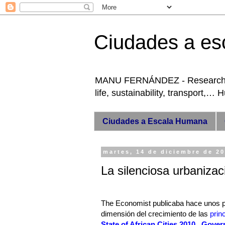
Ciudades a es
MANU FERNÁNDEZ - Researcher +
life, sustainability, transport,…
Ciudades a Escala Humana
martes, 14 de diciembre de 2
La silenciosa urbanizac
The Economist publicaba hace unos 
dimensión del crecimiento de las
prin
State of African Cities 2010 , Gove