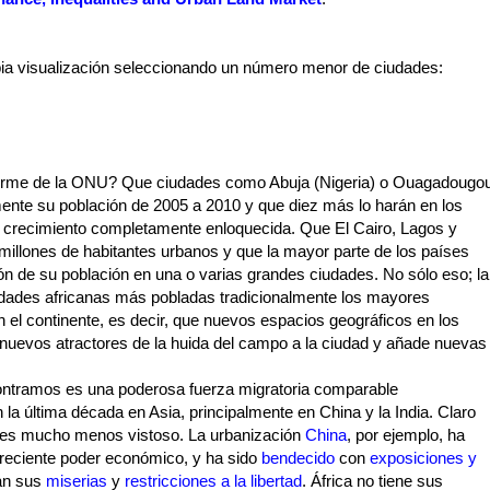
ia visualización seleccionando un número menor de ciudades:
forme de la ONU? Que ciudades como Abuja (Nigeria) o Ouagadougo
ente su población de 2005 a 2010 y que diez más lo harán en los
 crecimiento completamente enloquecida. Que El Cairo, Lagos y
millones de habitantes urbanos y que la mayor parte de los países
ón de su población en una o varias grandes ciudades. No sólo eso; la
iudades africanas más pobladas tradicionalmente los mayores
 el continente, es decir, que nuevos espacios geográficos en los
nuevos atractores de la huida del campo a la ciudad y añade nuevas
contramos es una poderosa fuerza migratoria comparable
 la última década en Asia, principalmente en China y la India. Claro
s es mucho menos vistoso. La urbanización
China
, por ejemplo, ha
creciente poder económico, y ha sido
bendecido
con
exposiciones y
ían sus
miserias
y
restricciones a la libertad
. África no tiene sus