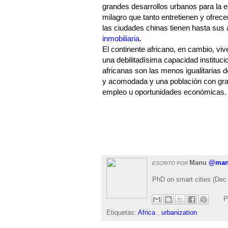
grandes desarrollos urbanos para la ec
milagro que tanto entretienen y ofrec
las ciudades chinas tienen hasta sus
inmobiliaria
.
El continente africano, en cambio, vi
una debilitadísima capacidad instituci
africanas son las menos igualitarias 
y acomodada y una población con gran
empleo u oportunidades económicas.
Manu
@man
ESCRITO POR
PhD on smart cities (Dec 
P
Etiquetas:
Africa
,
urbanization