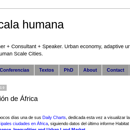
cala humana
 Consultant + Speaker. Urban economy, adaptive urba
 Human Scale Cities.
Conferencias
Textos
PhD
About
Contact
010
ión de África
pocos días una de sus
Daily Charts
, dedicada esta vez a visualizar la
cipales ciudades en África
, siguiendo datos del último informe Habitat
rnance, Inequalities and Urban Land Market
.