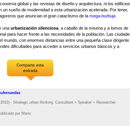
onomía global y las revistas de diseño y arquitectura, ni los edificios
en un sueño de modernidad a esta urbanización acelerada. Por tener,
 agoreros que anuncian el gran cataclismo de la
mega-burbuja
ve una
urbanización silenciosa
, a caballo de la miseria y a lomos de
onal para hacer frente a las necesidades de la población. Las ciudade
del mundo, con enormes distancias entre una pequeña clase dirigente
des dificultades para acceder a servicios urbanos básicos y a
Comparte esta
entrada
ufernandez
2015) - Strategic urban thinking. Consultant + Speaker + Researcher.
ublicado por
Manu