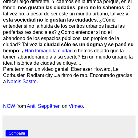
ofrecer algo diferente. Y caemos en la trampa porque, en el
fondo,
nos gustan las ciudades, pero no lo sabemos
. O
tal vez no, a pesar de ser este un mundo urbano, tal vez
a
esta sociedad no le gustan las ciudades
. ¿Cómo
entender si no la huida de los centros urbanos hacia las
periferias residenciales? ¿Cómo entender si no el
abandono de los espacios públicos, tan propios de la
ciudad? Tal vez
la ciudad sólo es un dogma y se pasó su
tiempo
. ¿
Han tomado la ciudad
o hemos dejado que la
tomen abandonándola a su suerte? En un mundo urbano la
idea histórica de ciudad se diluye....
Para terminar, un vídeo genial. Ebenezer Howard, Le
Corbusier, Radiant city,...a ritmo de rap. Encontrado gracias
a
Narcis Sastre
.
NOW
from
Antti Seppänen
on
Vimeo
.
Compartir