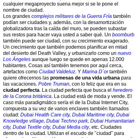
cualquier megaproyecto suena mejor si se le pone el
nombre de ciudad.
Los grandes
complejos militares de la Guerra Fría
también
podían ser ciudades y, además, con la desamortización
globalizadora tras la caída del muro, se pueden subastar
sus restos para hacer vaya usted a saber qué. Un
boomburb
también puede ser ciudad, con su crecimiento exagerado.
Un crecimiento que también podemos planificar en mitad
del desierto del Death Valley, y urbanizarlo como un
nuevo
Los Ángeles
aunque luego se quede en apenas 12.000
habitantes. Cosas así también tenemos por aquí cerca,
artefactos como
Ciudad Valdeluz
. Y
Marina D´o
r
también
quiere ofrecernos las
promesas de una vida urbana
para
las vacaciones.
Pobre Truman
, con lo feliz que era en su
ciudad perfecta
. La ciudad perfecta que busca el
heredero
de la Corona británica
. La ciudad está de moda y vende. El
caso más paradigmático sería el de la Dubai Internet City,
compuesta a su vez de varios enclaves también llamados
ciudad:
Dubai Health Care city
,
Dubai Maritime city
,
Dubai
Knowledge village
,
Dubai Techno park
,
Dubai Humanitarian
city
,
Dubai Textile city
,
Dubai Media city
, etc. Ciudades
dentro de la ciudad. Utilizan el escudo de "ciudad" para