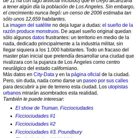
de 11 ha con lago artificial incluido) que él creyó alcanzaría
a tener algún día la población de Los Angeles. Sin embargo,
el crecimiento nunca llegó: un censo de 2006 estimaba tan
sólo unos 12,659 habitantes.
La
imagen del satélite
no deja lugar a dudas:
el sueño de la
razón produce monstruos
. De aquel sueño original quedan
sólo algunos
datos
frustrantes: un territorio en medio de la
nada, dedicado principalmente a la industria militar, sin
llegar siquiera a los 1.000 habitantes. Todo un fracaso del
master plan inicial que pretendía desarrollar una ciudad que
rivalizara con la pujanza de Los Ángeles como centro
neurálgico del estado californiano.
Más datos en
City-Data
y en la
página oficial
de la ciudad.
Pero, sin duda, nada como darse un
paseo por sus calles
para descubrir a pie de terreno esta ciudad. Los
utopistas
urbanos
mirarán asombrados esta realidad.
También te puede interesar:
El show de Truman. Ficciociudades
Ficciociudades #1
Ficciociudades #2
Ficciociudades #3. Poundbury