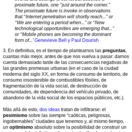
proximate future, one ‘‘just around the corner.’’
The proximate future is invoke in observations
that ‘‘Internet penetration will shortly reach...’’ or
‘‘We are entering a period when...’’ or ‘‘New
technological opportunities are emerging that...’’
or ‘‘Mobile phones are becoming the dominant
form of...’
Genevieve Bell y Paul Dourish
3. En definitiva, es el tiempo de plantearnos las
preguntas
,
cuantas más mejor, antes de que nos vuelva a pasar: darnos
cuenta demasiado tarde de las consecuencias negativas de
las grandes promesas urbanas (en el caso de la ciudad
moderna del siglo XX, en forma de consumo de territorio, de
consumo insostenible de combustibles fósiles, de
fragmentación de la vida social, de destrucción de
comunidades, de dependencia del vehículo privado, de
abandono de la vida social de los espacios públicos, etc.).
Más allá de esto,
dos ideas
tratan de infiltrarse: el
pesimismo
sobre las siempre “caóticas, peligrosas,
ingobernables” ciudades que tenemos y, al mismo tiempo,
un
optimismo
absoluto sobre la posibilidad de construir un