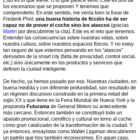
Esto es lo que viene. O lo que parece venir. Este es uno de
los escenarios que se proponen Y tenemos que
comprenderlo. En este sentido, me venía bien la frase de
Frederik Phol:
una buena historia de ficción ha de ser
capaz no de prever el coche sino los atascos
(gracias
Martin
por descubrirme la cita). Este es el reto que tenemos.
Entender las consecuencias sobre nuestras vidas, sobre
nuestra cultura, sobre nuestros espacios físicos. Y no estoy
tan seguro de que estemos pensando en los “atascos”
derivados de la smart city (falta de privacidad, control social,
etc.) sino únicamente en los productos y servicios que
definen la ciudad inteligente.
De hecho, ya hemos pasado por eso. Nuestras ciudades, en
buena medida y con diferente profundidad, son resultado de
un régimen discursivo construido en la primera mitad del
siglo XX y que tiene en la Feria Mundial de Nueva York y la
propuesta
Futurama
de General Motors su antecedente
más cercano. Entonces también se constituyó todo un
aparato promocional, científico y cultural en torno al coche
como gran catalizador de la transformación de la ciudad. Y
ya entonces, ensayistas como Walter Lippman descubrieron
un patrón que hoy también reconocemos. En aquel caso,