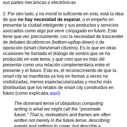
sus partes mecánicas o electrónicas.
2. Por otro lado, y no insistí lo suficiente en esto, está la idea
de que
no hay necesidad de esperar
, o el empeño en
presentar la ciudad inteligente y sus productos y servicios
asociados como algo por venir conjugado en futuro. Esto
tiene que ver, precisamente, con la necesidad de trascender
de debates dicotómicos (bottom-up/top-down) o de
oposición (smart cities/smart citizens). Es lo que en otras
ocasiones he llamado el diálogo de sordos que se ha
producido en este tema, y que creo que es más útil
presentar como una relación complementaria entre el
presente y el futuro. Esto es, el reconocimiento de que la
smart city se manifiesta ya hoy en formas a veces no
visibilizadas, menos espectacularizadas y mucho más
distribuidas que los relatos de smart city construidos en
futuro (como explicaba
aquí
).
The dominant tense of ubiquitous computing
writing is what we might call the ‘‘proximate
future.’’ That is, motivations and frames are often
written not merely in the future tense, describing
events and settings to come, but describe a