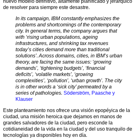
nuevo modelo definitivo, altamente planificado y jerárquico
de resolver para siempre este desastre.
In its campaign, IBM constantly emphasizes the
problems and shortcomings of the contemporary
city. In general terms, the company argues that
with ‘rising urban populations, ageing
infrastructures, and shrinking tax revenues
today’s cities demand more than traditional
solutions’. Across domains, cities, in IBM’s urban
theory, are facing the same issues: ‘growing
demands’, ‘tightening budgets’, ‘financial
deficits’, ‘volatile markets’, ‘growing
complexities’, ‘pollution’, ‘urban growth’. The city
is in other words a ‘sick city’ permeated by a
series of pathologies.
Söderström, Paasche y
Klauser
Este planteamiento nos ofrece una visión epopéyica de la
ciudad, una misión heroica que dejamos en manos de
grandes salvadores de la ciudad, pero esconde la
cotidianeidad de la vida en la ciudad y del uso tranquilo de
tecnologías ya disponibles hoy en día.